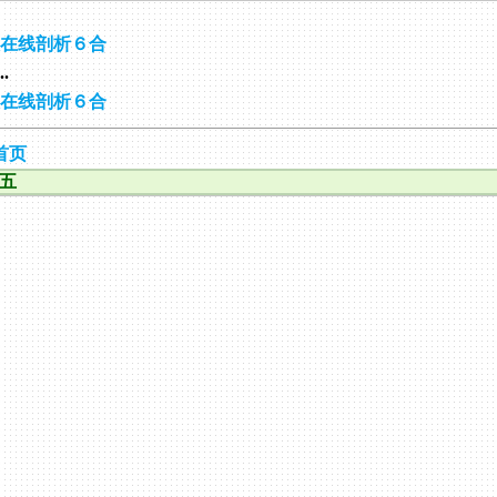
在线剖析６合
.
在线剖析６合
首页
期五